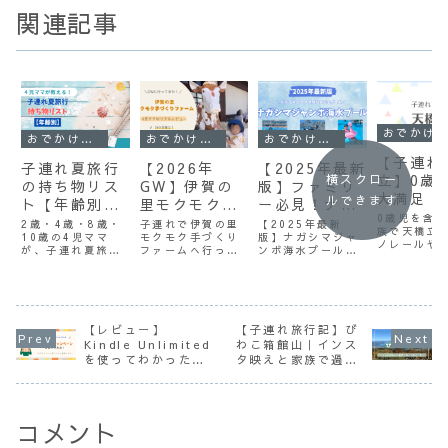
関連記事
おでかけ・旅行
おでかけ・旅行
おでかけ・旅行
おでかけ・旅行
【子連れ
子連れ夏旅行
【2026年
【2025年最新
立】0歳
横スクロー
の持ち物リス
GW】伊賀の
版】ファミリ
大満足！
ルできます
ト【年齢別】
里モクモク手
ー必見！ナガ
家族で行
0歳児を含む
忘れ物ゼロ完
づくりファー
シマジャンボ
2歳・4歳・8歳・
子連れで伊賀の里
【2025年最新
よかった
族で天橋立
全ガイド
10歳の4児ママ
ムは子連れに
モクモク手づくり
海水プールを
版】ナガシマジャ
ノレールや
すめスポ
が、子連れ夏旅行
ファームへ行って
ンボ海水プールを
おすすめ？4
総勢13人で楽
ビューラン
に必要な持ち物を
きました。4児マ
子連れ＆大人数で
5選｜リ
連れでも安
児ママがリア
しんだズボラ
年齢別に紹介。基
マが実際に体験し
満喫！混雑状況・
際の体験を
ト・食事
本の持ち物から熱
た感想や、動物と
スライダー体験・
ルレビュー！
4児ママの体
に、リフト
中症対策、海・プ
のふれあい、食
便利な持ち物まで
覧船も◎
点やおすす
験談
ール用品、忘れ物
事、料金、駐車
ズボラ4児ママが
ント、家族
を防ぐ荷造りのコ
場、子連れで行く
リアルレポート。
【レビュー】
【子連れ旅行記】び
めるスポッ
ツまでまとめまし
際のポイントまで
最新の宿情報も紹
Kindle Unlimited
わこ箱館山｜インス
しくご紹介
た。
詳しく紹介しま
介します。
を使ってわかった本
タ映えと家族で過ご
す。
す。お出かけ前の
音｜子育てママでも
す秋の一日
参考にぜひご覧く
続けられる？
ださい。
コメント