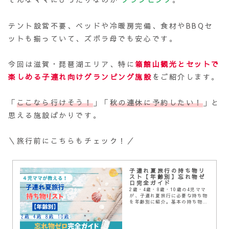
テント設営不要、ベッドや冷暖房完備、食材やBBQセ
ットも揃っていて、ズボラ母でも安心です。
今回は滋賀・琵琶湖エリア、特に
箱館山観光とセットで
楽しめる子連れ向けグランピング施設
をご紹介します。
「
ここなら行けそう！
」「
秋の連休に予約したい！
」と
思える施設ばかりです。
＼旅行前にこちらもチェック！／
子連れ夏旅行の持ち物リ
スト【年齢別】忘れ物ゼ
ロ完全ガイド
2歳・4歳・8歳・10歳の4児ママ
が、子連れ夏旅行に必要な持ち物
を年齢別に紹介。基本の持ち物か
ら熱中症対策、海・プール用品、
忘れ物を防ぐ荷造りのコツまでま
とめました。