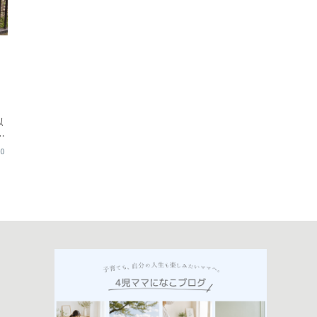
以
ッ
ー
30